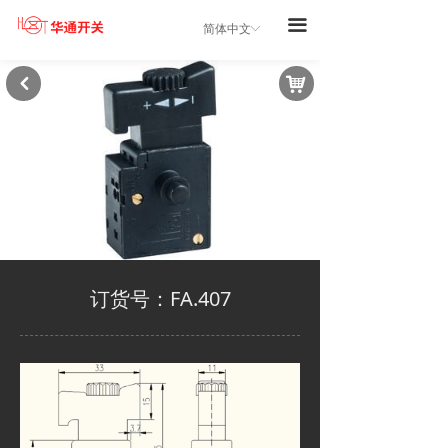
끀
简体中文
ꀅ
낙
낒
订货号：FA.407