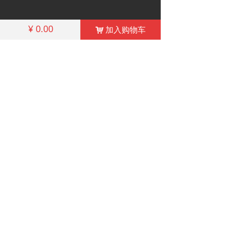
¥
0.00
加入购物车
낙
地址：浙江省瑞安市红旗工业区康大路2号
电话：86-577-65661946 65660792
传真：86-577-65665936
E-mail：huatongkaiguan@163.com
网络实名：中国电动工具开关
@2022 瑞安市华通器具开关有限公司版权所有
浙ICP备11035765号-1